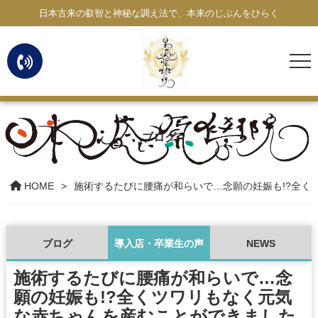
日本古来の叡智と神秘な調え法で、本来のじぶんをひらく
ブログ
HOME
施術するたびに腰痛が和らいで…念願の妊娠も!?全く
ブログ
導入店・卒業生の声
NEWS
施術するたびに腰痛が和らいで…念
願の妊娠も!?全くツワリもなく元気
な赤ちゃんを産むことができました