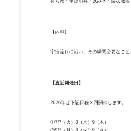
持ち物：筆記用具・飲み水・楽な服装
【内容】
宇宙流れに沿い、その瞬間必要なこと
【直近開催日】
2026年は下記日程３回開催します。
①7/7（火）8（水）9（木）
②9/7（月）8（火）9（水）