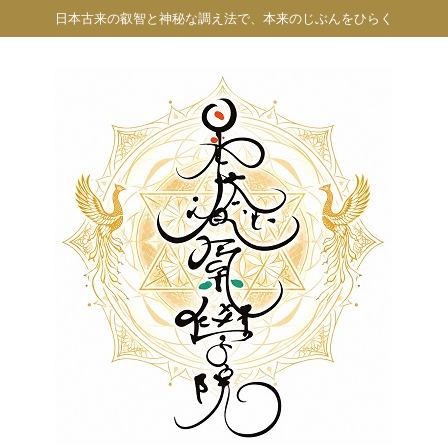
日本古来の叡智と神秘な調え法で、本来のじぶんをひらく