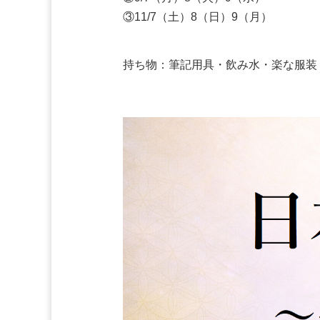
③11/7（土）8（日）9（月）
持ち物：筆記用具・飲み水・楽な服装